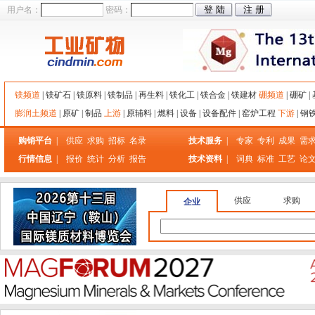
用户名：
密码：
镁频道
|
镁矿石
|
镁原料
|
镁制品
|
再生料
|
镁化工
|
镁合金
|
镁建材
硼频道
|
硼矿
|
膨润土频道
|
原矿
|
制品
上游
|
原辅料
|
燃料
|
设备
|
设备配件
|
窑炉工程
下游
|
钢
购销平台
|
供应
求购
招标
名录
技术服务
|
专家
专利
成果
需
行情信息
|
报价
统计
分析
报告
技术资料
|
词典
标准
工艺
论
供应
求购
企业