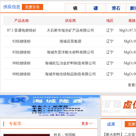
供应信息
镁
硼
滑石
膨
产品名称
供应商
地区
规格
97.5 普通电熔镁砂
大石桥市瑞光矿产品有限公司
辽宁
MgO≥97.5
吨
92轻烧镁粉
海城后英集团
辽宁
MgO≥9
85轻烧镁粉
海城市昊洋耐火材料有限公司
辽宁
MgO≥8
90轻烧镁粉
海城屹弘冶金炉料制造有限公司
辽宁
MgO≥9
90轻烧镁粉
海城市铭伦镁制品制造有限公司
辽宁
MgO≥9
查看
专家库
更多>>
成果
【耐火材料】二次造
姓名：
张国栋