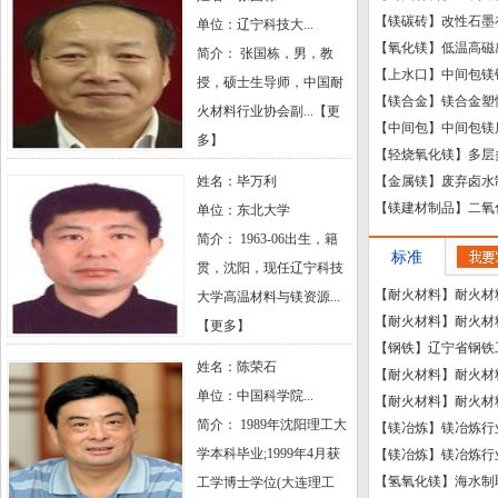
【镁碳砖】改性石墨
单位：辽宁科技大...
【氧化镁】低温高磁感
简介： 张国栋，男，教
【上水口】中间包镁
授，硕士生导师，中国耐
【镁合金】镁合金塑
火材料行业协会副...【
更
【中间包】中间包镁
多
】
【轻烧氧化镁】多层
姓名：
毕万利
【金属镁】废弃卤水
【镁建材制品】二氧化
单位：东北大学
简介： 1963-06出生，籍
标准
贯，沈阳，现任辽宁科技
【耐火材料】耐火材料
大学高温材料与镁资源...
【耐火材料】耐火材料
【
更多
】
【钢铁】辽宁省钢铁工
姓名：
陈荣石
【耐火材料】耐火材料生产
单位：中国科学院...
【耐火材料】耐火材
简介： 1989年沈阳理工大
【镁冶炼】镁冶炼行业绿
学本科毕业;1999年4月获
【镁冶炼】镁冶炼行业绿
【氢氧化镁】海水制取
工学博士学位(大连理工