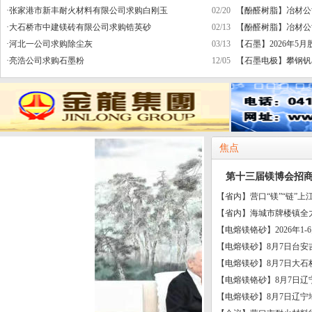
·
张家港市新丰耐火材料有限公司求购白刚玉
02/20
【酚醛树脂】冶材公司2
·
大石桥市中建镁砖有限公司求购锆英砂
02/13
【酚醛树脂】冶材公司2
·
河北一公司求购除尘灰
03/13
【石墨】2026年5月
·
亮浩公司求购石墨粉
12/05
【石墨电极】攀钢钒石墨
焦点
第十三届镁博会招
【省内】营口“镁”“链”上江
【省内】海城市牌楼镇全力
【电熔镁铬砂】2026年1-
【电熔镁砂】8月7日台安吉
【电熔镁砂】8月7日大石桥
【电熔镁铬砂】8月7日辽
【电熔镁砂】8月7日辽宁地