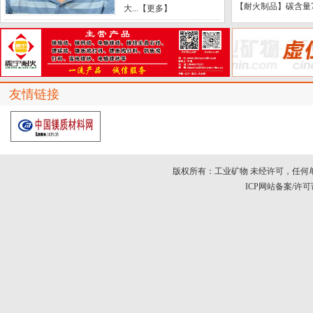
【耐火制品】碳含量7
大...【
更多
】
姓名：
陈树江
单位：东北大学
简介： 陈树江，男，教
授，博士，1960年4月出
友情链接
生，现任辽宁科技大...
【
更多
】
姓名：
代淑娟
单位：东北大学
版权所有：工业矿物 未经许可，任何
ICP网站备案/许可证号：
简介： 代淑娟，女，教
授，博士后，本硕博均毕
业于东北大学。中国矿业
联合会...【
更多
】
姓名：
印万忠
单位：辽宁大学
简介： 印万忠，男，东北