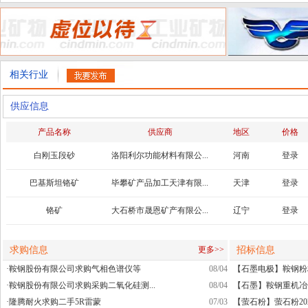
相关行业
供应信息
产品名称
供应商
地区
价格
白刚玉段砂
洛阳利尔功能材料有限公...
河南
登录
巴基斯坦铬矿
毕攀矿产品加工天津有限...
天津
登录
铬矿
大石桥市晟恩矿产有限公...
辽宁
登录
求购信息
招标信息
更多>>
·
鞍钢股份有限公司求购气相色谱仪等
08/04
【石墨电极】鞍钢粉材
·
鞍钢股份有限公司求购采购二氧化硅测...
08/04
【石墨】鞍钢重机冶金公司F
·
隆腾耐火求购二手5R雷蒙
07/03
【萤石粉】萤石粉20