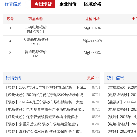
行情信息
今日现货
企业报价
区域价格
序号
商品名称
规格指标
出
二钙电熔镁砂
1
MgO≥97%
FM C/S 2:1
大结晶电熔镁砂
2
MgO≥97.5%
FM LC
普通电熔镁砂
3
MgO≥96%
FM
行情分析
统计信息
更多>>
【镁砂】2026年7月辽宁地区镁砂市场简析：下游...
07/31
【重烧镁砂】2026
【轻烧镁粉】2026年6月份辽宁地区轻烧镁粉市场...
07/24
【电熔镁铬砂】202
【镁砂】2026年6月辽宁镁砂市场行情解析：大盘...
07/10
【菱镁矿】2026年
【电熔镁砂】电力现货错峰生产驱动电熔镁砂涨...
07/03
【电熔镁铬砂】202
【轻烧镁粉】辽宁轻烧镁粉短期市场行情解析
06/26
【镁砖】2026年1
【镁砂】多重矛盾交织 镁砂市场短期震荡运行
06/18
【电熔镁铬砂】202
【镁砂】燃料矿石双双涨价 镁砂试探性提价 市...
06/12
【镁砂】2026年