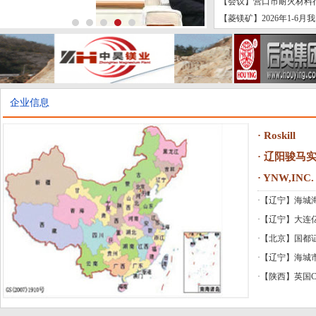
【会议】营口市耐火材料行
【菱镁矿】2026年1-6
企业信息
·
Roskill
·
辽阳骏马
·
YNW,INC.
·
【辽宁】海城
·
【辽宁】大连
·
【北京】国都
·
【辽宁】海城
·
【陕西】英国C