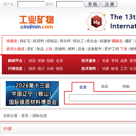
用户名：
密码：
镁频道
|
镁矿石
|
镁原料
|
镁制品
|
再生料
|
镁化工
|
镁合金
|
镁建材
硼频道
|
硼矿
|
膨润土频道
|
原矿
|
制品
上游
|
原辅料
|
燃料
|
设备
|
设备配件
|
窑炉工程
下游
|
钢
购销平台
|
供应
求购
招标
名录
技术服务
|
专家
专利
成果
需
行情信息
|
报价
统计
分析
报告
技术资料
|
词典
标准
工艺
论
供应
求购
企业
当前位置：
首页
> 国际信息
行情