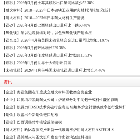
【镁砂】2026年3月份土耳其镁砂出口量同比减少52.30%
【耐火材料】2018—2025年日本钢铁工业用耐火材料消耗情况统计
【耐火材料】2016—2025年日本耐火材料生产情况
【镁砂】2026年4月份巴西镁砂出口量环比下跌60.48%
【氧化镁】黎以边境持续对峙，以色列氧化镁产销承压
【镁合金】2026年4月份美国未锻轧镁合金进口量同比增加31.97%
【镁砂】2026年3月份环比增长229.38%
【镁砂】2026年3月份印度镁砂进口量环比增加113.53%
【镁砂】2026年1月份世界十大镁砂出口国
【未锻轧镁】2026年1月份韩国未锻轧镁进口量环比增长34.46%
资讯
【企业】奥镁集团在印度成立耐火材料回收类合资企业
【企业】印度塔塔黑崎耐火公司：炉渣成分对中间包干式料性能的影响
【企业】凯得力FD/SD技术突破行业痛点 铝熔炼炉全衬更换效率创行业标杆
【钢铁】欧盟出台新钢铁进口配额
【镁锭】巴西调整对华镁锭反倾销税
【耐火材料】哈比森沃克推出新一代玻璃窑炉用耐火材料AZTECH-S
【企业】品川耐火与圣戈班印度合作出铁沟浇注料项目