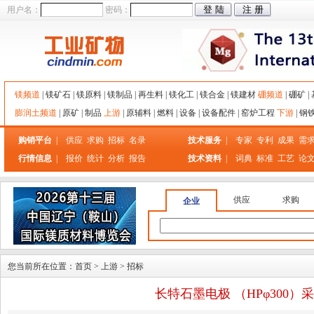
用户名：
密码：
镁频道
|
镁矿石
|
镁原料
|
镁制品
|
再生料
|
镁化工
|
镁合金
|
镁建材
硼频道
|
硼矿
|
膨润土频道
|
原矿
|
制品
上游
|
原辅料
|
燃料
|
设备
|
设备配件
|
窑炉工程
下游
|
钢
购销平台
|
供应
求购
招标
名录
技术服务
|
专家
专利
成果
需
行情信息
|
报价
统计
分析
报告
技术资料
|
词典
标准
工艺
论
供应
求购
企业
您当前所在位置：
首页
>
上游
>
招标
长特石墨电极 （HPφ300）