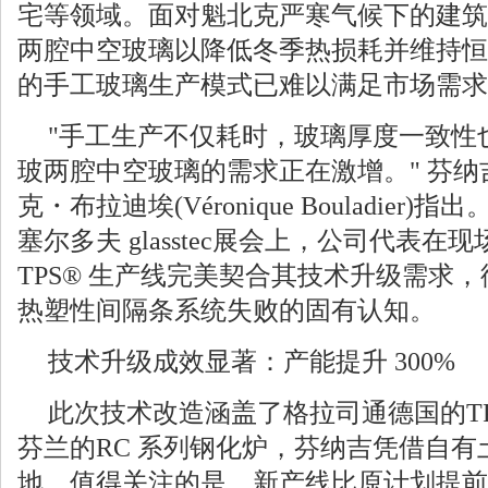
宅等领域。面对魁北克严寒气候下的建筑
两腔中空玻璃以降低冬季热损耗并维持恒温
的手工玻璃生产模式已难以满足市场需求
"手工生产不仅耗时，玻璃厚度一致性
玻两腔中空玻璃的需求正在激增。" 芬
克・布拉迪埃(Véronique Bouladier
塞尔多夫 glasstec展会上，公司代表
TPS® 生产线完美契合其技术升级需求，彻
热塑性间隔条系统失败的固有认知。
技术升级成效显著：产能提升 300%
此次技术改造涵盖了格拉司通德国的TP
芬兰的RC 系列钢化炉，芬纳吉凭借自
地。值得关注的是，新产线比原计划提前 