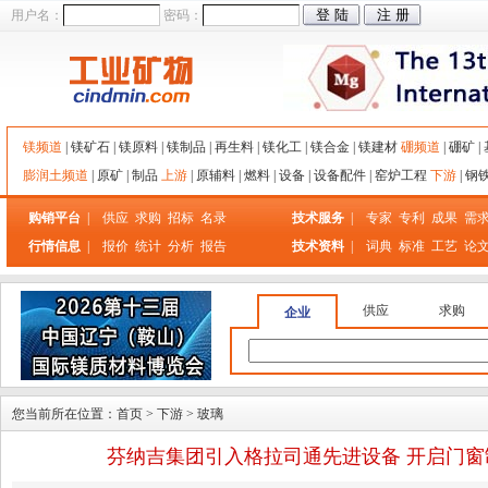
用户名：
密码：
镁频道
|
镁矿石
|
镁原料
|
镁制品
|
再生料
|
镁化工
|
镁合金
|
镁建材
硼频道
|
硼矿
|
膨润土频道
|
原矿
|
制品
上游
|
原辅料
|
燃料
|
设备
|
设备配件
|
窑炉工程
下游
|
钢
购销平台
|
供应
求购
招标
名录
技术服务
|
专家
专利
成果
需
行情信息
|
报价
统计
分析
报告
技术资料
|
词典
标准
工艺
论
供应
求购
企业
您当前所在位置：
首页
>
下游
>
玻璃
芬纳吉集团引入格拉司通先进设备 开启门