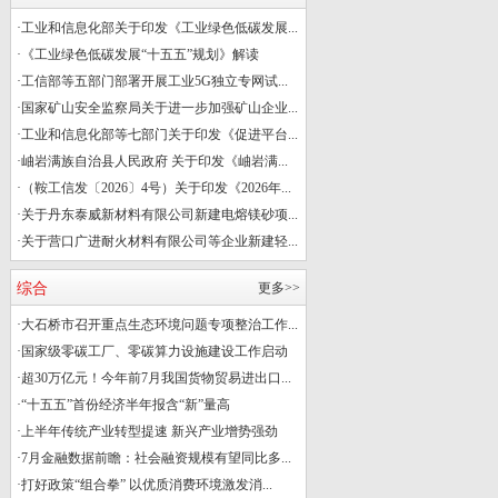
·
工业和信息化部关于印发《工业绿色低碳发展...
·
《工业绿色低碳发展“十五五”规划》解读
·
工信部等五部门部署开展工业5G独立专网试...
·
国家矿山安全监察局关于进一步加强矿山企业...
·
工业和信息化部等七部门关于印发《促进平台...
·
岫岩满族自治县人民政府 关于印发《岫岩满...
·
（鞍工信发〔2026〕4号）关于印发《2026年...
·
关于丹东泰威新材料有限公司新建电熔镁砂项...
·
关于营口广进耐火材料有限公司等企业新建轻...
综合
更多>>
·
大石桥市召开重点生态环境问题专项整治工作...
·
国家级零碳工厂、零碳算力设施建设工作启动
·
超30万亿元！今年前7月我国货物贸易进出口...
·
“十五五”首份经济半年报含“新”量高
·
上半年传统产业转型提速 新兴产业增势强劲
·
7月金融数据前瞻：社会融资规模有望同比多...
·
打好政策“组合拳” 以优质消费环境激发消...