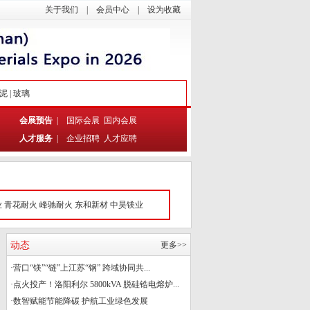
关于我们
|
会员中心
|
设为收藏
泥
|
玻璃
会展预告
|
国际会展
国内会展
人才服务
|
企业招聘
人才应聘
业
青花耐火
峰驰耐火
东和新材
中昊镁业
动态
更多>>
·
营口“镁”“链”上江苏“钢” 跨域协同共...
·
点火投产！洛阳利尔 5800kVA 脱硅锆电熔炉...
·
数智赋能节能降碳 护航工业绿色发展