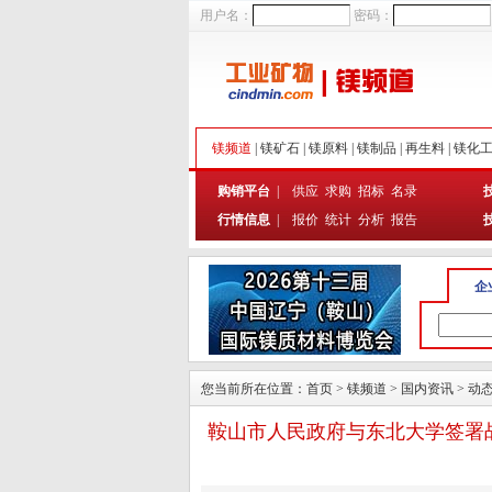
用户名：
密码：
镁频道
|
镁矿石
|
镁原料
|
镁制品
|
再生料
|
镁化
购销平台
|
供应
求购
招标
名录
行情信息
|
报价
统计
分析
报告
企
您当前所在位置：
首页
>
镁频道
>
国内资讯
>
动
鞍山市人民政府与东北大学签署