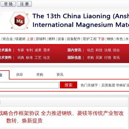
工
|
镁合金
|
镁建材
上游
|
原辅料
|
燃料
|
设备
|
设备配件
|
窑炉工程
下游
|
钢铁
|
有色
|
水
技术服务
|
专家
专利
成果
需求
国内资讯
|
动态
科技
法规
综合
技术资料
|
词典
标准
工艺
论文
国际信息
|
求购
买家
行情
资讯
供应
求购
资讯
业
热门关键字：
后英集团
华林矿
态
战略合作框架协议 全力推进钢铁、菱镁等传统产业智改
数转、焕新提质