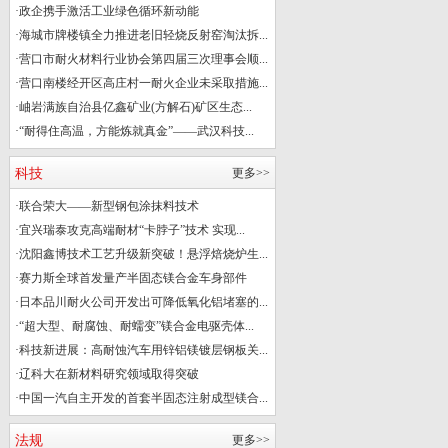
·
政企携手激活工业绿色循环新动能
·
海城市牌楼镇全力推进老旧轻烧反射窑淘汰拆...
·
营口市耐火材料行业协会第四届三次理事会顺...
·
营口南楼经开区高庄村一耐火企业未采取措施...
·
岫岩满族自治县亿鑫矿业(方解石)矿区生态...
·
“耐得住高温，方能炼就真金”——武汉科技...
科技
更多>>
·
联合荣大——新型钢包涂抹料技术
·
宜兴瑞泰攻克高端耐材“卡脖子”技术 实现...
·
沈阳鑫博技术工艺升级新突破！悬浮焙烧炉生...
·
赛力斯全球首发量产半固态镁合金车身部件
·
日本品川耐火公司开发出可降低氧化铝堵塞的...
·
“超大型、耐腐蚀、耐蠕变”镁合金电驱壳体...
·
科技新进展：高耐蚀汽车用锌铝镁镀层钢板关...
·
辽科大在新材料研究领域取得突破
·
中国一汽自主开发的首套半固态注射成型镁合...
法规
更多>>