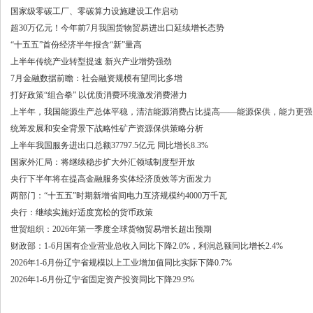
国家级零碳工厂、零碳算力设施建设工作启动
超30万亿元！今年前7月我国货物贸易进出口延续增长态势
“十五五”首份经济半年报含“新”量高
上半年传统产业转型提速 新兴产业增势强劲
7月金融数据前瞻：社会融资规模有望同比多增
打好政策“组合拳” 以优质消费环境激发消费潜力
上半年，我国能源生产总体平稳，清洁能源消费占比提高——能源保供，能力更强
统筹发展和安全背景下战略性矿产资源保供策略分析
上半年我国服务进出口总额37797.5亿元 同比增长8.3%
国家外汇局：将继续稳步扩大外汇领域制度型开放
央行下半年将在提高金融服务实体经济质效等方面发力
两部门：“十五五”时期新增省间电力互济规模约4000万千瓦
央行：继续实施好适度宽松的货币政策
世贸组织：2026年第一季度全球货物贸易增长超出预期
财政部：1-6月国有企业营业总收入同比下降2.0%，利润总额同比增长2.4%
2026年1-6月份辽宁省规模以上工业增加值同比实际下降0.7%
2026年1-6月份辽宁省固定资产投资同比下降29.9%