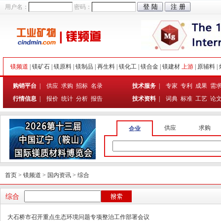
用户名：
密码：
镁频道
|
镁矿石
|
镁原料
|
镁制品
|
再生料
|
镁化工
|
镁合金
|
镁建材
上游
|
原辅料
|
购销平台
|
供应
求购
招标
名录
技术服务
|
专家
专利
成果
需
行情信息
|
报价
统计
分析
报告
技术资料
|
词典
标准
工艺
论
供应
求购
企业
首页
>
镁频道
>
国内资讯
>
综合
综合
大石桥市召开重点生态环境问题专项整治工作部署会议