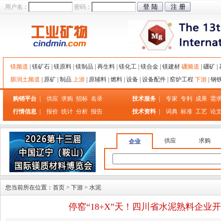
用户名：
密码：
镁频道
|
镁矿石
|
镁原料
|
镁制品
|
再生料
|
镁化工
|
镁合金
|
镁建材
硼频道
|
硼矿
|
膨润土频道
|
原矿
|
制品
上游
|
原辅料
|
燃料
|
设备
|
设备配件
|
窑炉工程
下游
|
钢
购销平台
|
供应
求购
招标
名录
技术服务
|
专家
专利
成果
需
行情信息
|
报价
统计
分析
报告
技术资料
|
词典
标准
工艺
论
供应
求购
企业
您当前所在位置：
首页
>
下游
>
水泥
停窑“18+X”天！四川省水泥熟料企业