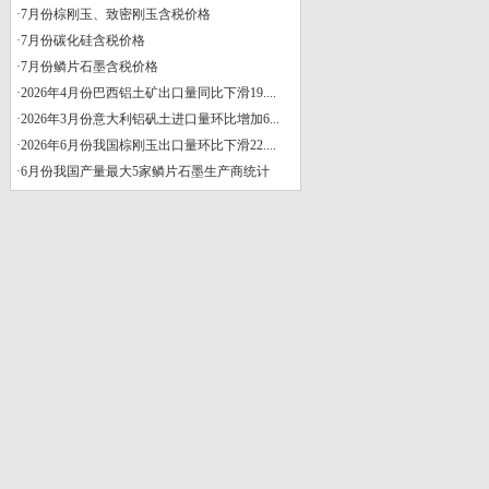
·
7月份棕刚玉、致密刚玉含税价格
·
7月份碳化硅含税价格
·
7月份鳞片石墨含税价格
·
2026年4月份巴西铝土矿出口量同比下滑19....
·
2026年3月份意大利铝矾土进口量环比增加6...
·
2026年6月份我国棕刚玉出口量环比下滑22....
·
6月份我国产量最大5家鳞片石墨生产商统计