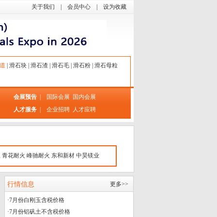
关于我们
|
会员中心
|
设为收藏
道
|
滑石块
|
滑石渣
|
滑石毛
|
滑石粉
|
滑石母粒
会展预告
|
国际会展
国内会展
人才服务
|
企业招聘
人才应聘
业
青花耐火
峰驰耐火
东和新材
中昊镁业
行情信息
更多>>
·
7月份白刚玉含税价格
·
7月份铝矾土不含税价格