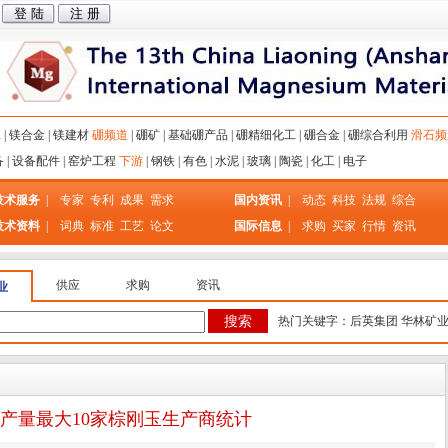
工
|
镁合金
|
镁建材
硼频道
|
硼矿
|
基础硼产品
|
硼精细化工
|
硼合金
|
硼综合利用
滑石频
备
|
设备配件
|
窑炉工程
下游
|
钢铁
|
有色
|
水泥
|
玻璃
|
陶瓷
|
化工
|
电子
技术服务
|
专家
专利
成果
需求
国内资讯
|
动态
科技
法规
综合
技术资料
|
词典
标准
工艺
论文
国际信息
|
求购
买家
行情
资讯
供应
求购
资讯
业
热门关键字：
后英集团
华林矿
国产量最大10家棕刚玉生产商统计