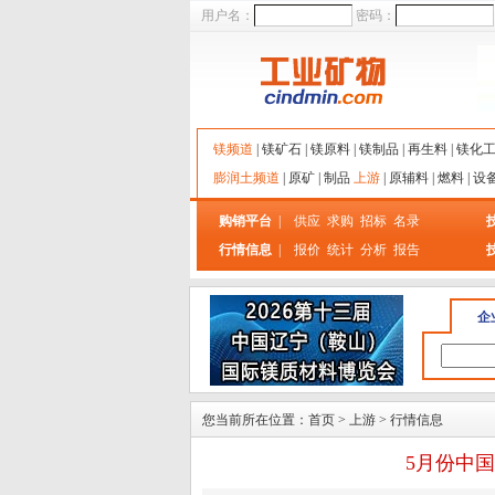
用户名：
密码：
镁频道
|
镁矿石
|
镁原料
|
镁制品
|
再生料
|
镁化
膨润土频道
|
原矿
|
制品
上游
|
原辅料
|
燃料
|
设
购销平台
|
供应
求购
招标
名录
行情信息
|
报价
统计
分析
报告
企
您当前所在位置：
首页
>
上游
>
行情信息
5月份中