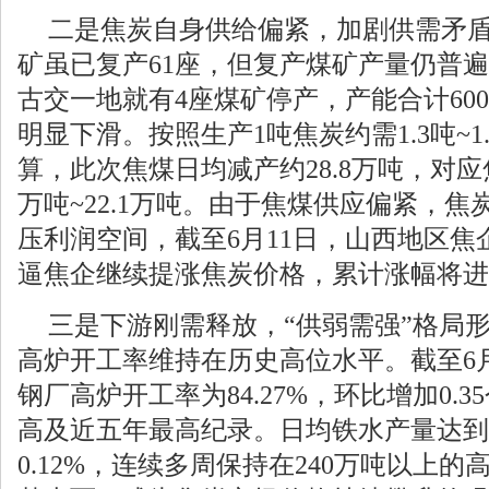
二是焦炭自身供给偏紧，加剧供需矛盾
矿虽已复产61座，但复产煤矿产量仍普遍下
古交一地就有4座煤矿停产，产能合计60
明显下滑。按照生产1吨焦炭约需1.3吨~
算，此次焦煤日均减产约28.8万吨，对应
万吨~22.1万吨。由于焦煤供应偏紧，
压利润空间，截至6月11日，山西地区焦企
逼焦企继续提涨焦炭价格，累计涨幅将进
三是下游刚需释放，“供弱需强”格局
高炉开工率维持在历史高位水平。截至6月
钢厂高炉开工率为84.27%，环比增加0.
高及近五年最高纪录。日均铁水产量达到24
0.12%，连续多周保持在240万吨以上的