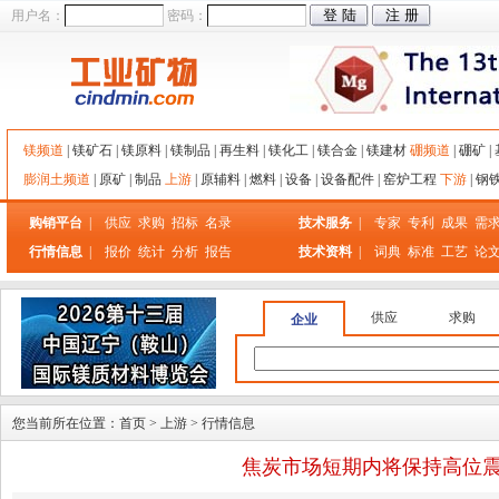
用户名：
密码：
镁频道
|
镁矿石
|
镁原料
|
镁制品
|
再生料
|
镁化工
|
镁合金
|
镁建材
硼频道
|
硼矿
|
膨润土频道
|
原矿
|
制品
上游
|
原辅料
|
燃料
|
设备
|
设备配件
|
窑炉工程
下游
|
钢
购销平台
|
供应
求购
招标
名录
技术服务
|
专家
专利
成果
需
行情信息
|
报价
统计
分析
报告
技术资料
|
词典
标准
工艺
论
供应
求购
企业
您当前所在位置：
首页
>
上游
>
行情信息
焦炭市场短期内将保持高位