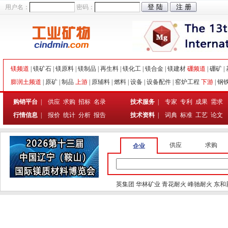
用户名：
密码：
镁频道
|
镁矿石
|
镁原料
|
镁制品
|
再生料
|
镁化工
|
镁合金
|
镁建材
硼频道
|
硼矿
|
膨润土频道
|
原矿
|
制品
上游
|
原辅料
|
燃料
|
设备
|
设备配件
|
窑炉工程
下游
|
钢
购销平台
|
供应
求购
招标
名录
技术服务
|
专家
专利
成果
需求
行情信息
|
报价
统计
分析
报告
技术资料
|
词典
标准
工艺
论文
供应
求购
企业
英集团
华林矿业
青花耐火
峰驰耐火
东和