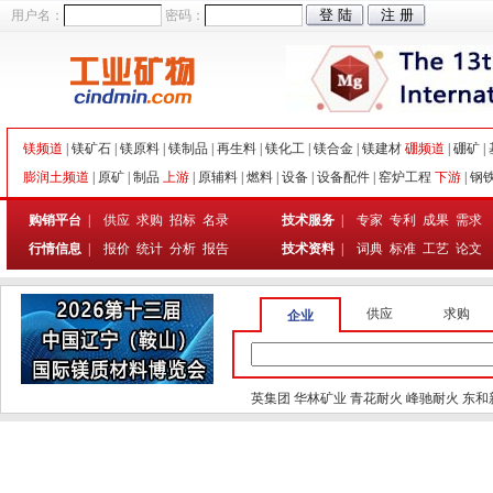
用户名：
密码：
镁频道
|
镁矿石
|
镁原料
|
镁制品
|
再生料
|
镁化工
|
镁合金
|
镁建材
硼频道
|
硼矿
|
膨润土频道
|
原矿
|
制品
上游
|
原辅料
|
燃料
|
设备
|
设备配件
|
窑炉工程
下游
|
钢
购销平台
|
供应
求购
招标
名录
技术服务
|
专家
专利
成果
需求
行情信息
|
报价
统计
分析
报告
技术资料
|
词典
标准
工艺
论文
供应
求购
企业
英集团
华林矿业
青花耐火
峰驰耐火
东和