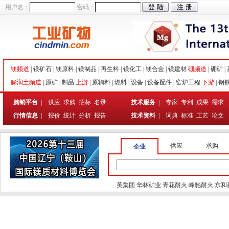
用户名：
密码：
镁频道
|
镁矿石
|
镁原料
|
镁制品
|
再生料
|
镁化工
|
镁合金
|
镁建材
硼频道
|
硼矿
|
膨润土频道
|
原矿
|
制品
上游
|
原辅料
|
燃料
|
设备
|
设备配件
|
窑炉工程
下游
|
钢
购销平台
|
供应
求购
招标
名录
技术服务
|
专家
专利
成果
需求
行情信息
|
报价
统计
分析
报告
技术资料
|
词典
标准
工艺
论文
供应
求购
企业
英集团
华林矿业
青花耐火
峰驰耐火
东和