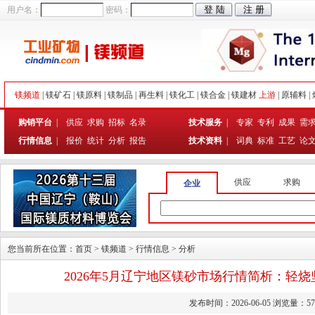
用户名：
密码：
镁频道
|
镁矿石
|
镁原料
|
镁制品
|
再生料
|
镁化工
|
镁合金
|
镁建材
上游
|
原辅料
|
购销平台
|
供应
求购
招标
名录
技术服务
|
专家
专利
成果
需
行情信息
|
报价
统计
分析
报告
技术资料
|
词典
标准
工艺
论
供应
求购
企业
您当前所在位置：
首页
>
镁频道
>
行情信息
>
分析
2026年5月辽宁地区镁砂市场行情简析：轻烧
发布时间：2026-06-05 浏览量：57