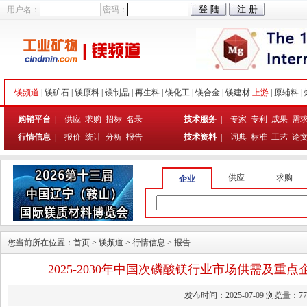
用户名：
密码：
镁频道
|
镁矿石
|
镁原料
|
镁制品
|
再生料
|
镁化工
|
镁合金
|
镁建材
上游
|
原辅料
|
购销平台
|
供应
求购
招标
名录
技术服务
|
专家
专利
成果
需
行情信息
|
报价
统计
分析
报告
技术资料
|
词典
标准
工艺
论
供应
求购
企业
您当前所在位置：
首页
>
镁频道
>
行情信息
>
报告
2025-2030年中国次磷酸镁行业市场供需及重
发布时间：2025-07-09 浏览量：77