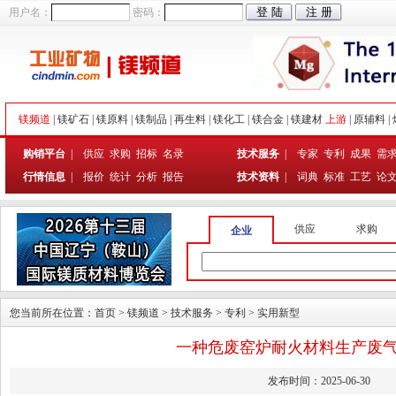
用户名：
密码：
镁频道
|
镁矿石
|
镁原料
|
镁制品
|
再生料
|
镁化工
|
镁合金
|
镁建材
上游
|
原辅料
|
购销平台
|
供应
求购
招标
名录
技术服务
|
专家
专利
成果
需
行情信息
|
报价
统计
分析
报告
技术资料
|
词典
标准
工艺
论
供应
求购
企业
您当前所在位置：
首页
>
镁频道
>
技术服务
>
专利
>
实用新型
一种危废窑炉耐火材料生产废
发布时间：2025-06-30