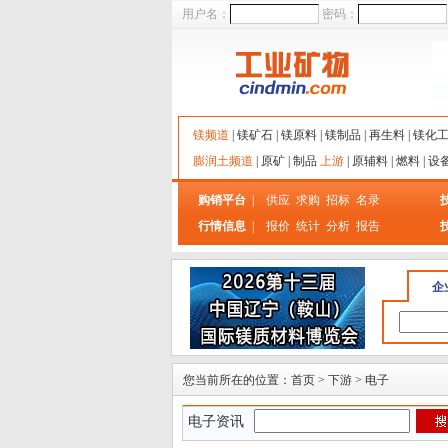
用户名：
密码：
镁频道
|
镁矿石
|
镁原料
|
镁制品
|
再生料
|
镁化
膨润土频道
|
原矿
|
制品
上游
|
原辅料
|
燃料
|
设
购销平台
|
供应
求购
招标
名录
行情信息
|
报价
统计
分析
报告
企
您当前所在的位置：首页 > 下游 > 电子
电子资讯