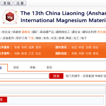
工
|
镁合金
|
镁建材
硼频道
|
硼矿
|
基础硼产品
|
硼精细化工
|
硼合金
|
硼综合利用
滑石频
备
|
设备配件
|
窑炉工程
下游
|
钢铁
|
有色
|
水泥
|
玻璃
|
陶瓷
|
化工
|
电子
技术服务
|
专家
专利
成果
需求
国内资讯
|
动态
科技
法规
综合
技术资料
|
词典
标准
工艺
论文
国际信息
|
求购
买家
行情
资讯
供应
求购
资讯
业
热门关键字：
后英集团
华林矿