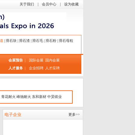
关于我们
|
会员中心
|
设为收藏
道
|
滑石块
|
滑石渣
|
滑石毛
|
滑石粉
|
滑石母粒
会展预告
|
国际会展
国内会展
人才服务
|
企业招聘
人才应聘
业
青花耐火
峰驰耐火
东和新材
中昊镁业
电子企业
更多>>