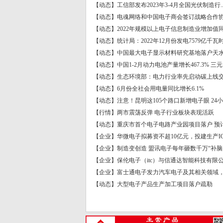
【动态】工信部发布2023年3-4月全国光伏制造行..
【动态】电魂网络和中国电子商会签订战略合作协.
【动态】2022年规模以上电子信息制造业增加值同.
【动态】统计局：2022年12月份发电7579亿千瓦时.
【动态】中国最大电子显示材料研究基地落户天
【动态】中国1-2月动力电池产量增长467.3% 三元..
【动态】生态环境部：电力行业率先启动碳上线交.
【动态】6月份全社会用电量同比增长6.1%
【动态】注意！昆明这105个路口新增电子眼 24小..
【行情】两市震荡反弹 电子行业板块表现活跃
【动态】重庆市首个电子电路产业园项目落户 预计.
【企业】华微电子拟募资不超10亿元，投建生产IG.
【企业】制造变创造 盟讯电子每年砸数千万“补脑..
【企业】保伦电子（itc）与信通达智能科技有限公.
【企业】富士通电子发力汽车电子及其相关领域，.
【动态】大型电子产品生产加工项目落户疏勒