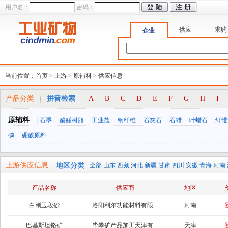
用户名：
密码：
供应
求购
企业
当前位置：
首页
>
上游
>
原辅料
>
供应信息
产品分类
拼音检索
A
B
C
D
E
F
G
H
I
原辅料
|
石墨
酚醛树脂
工业盐
钢纤维
石灰石
石蜡
叶蜡石
纤维
磷
硼酸原料
上游供应信息
地区分类
全部
山东
西藏
河北
新疆
甘肃
四川
安徽
青海
河南
产品名称
供应商
地区
白刚玉段砂
洛阳利尔功能材料有限...
河南
巴基斯坦铬矿
毕攀矿产品加工天津有...
天津