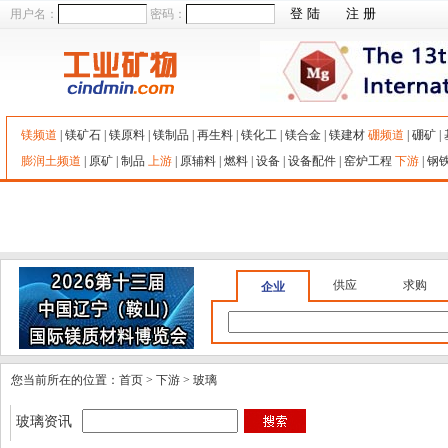
用户名：
密码：
镁频道
|
镁矿石
|
镁原料
|
镁制品
|
再生料
|
镁化工
|
镁合金
|
镁建材
硼频道
|
硼矿
|
膨润土频道
|
原矿
|
制品
上游
|
原辅料
|
燃料
|
设备
|
设备配件
|
窑炉工程
下游
|
钢
购销平台
|
供应
求购
招标
名录
技术服务
|
专家
专利
成果
需
行情信息
|
报价
统计
分析
报告
技术资料
|
词典
标准
工艺
论
供应
求购
企业
您当前所在的位置：首页 > 下游 > 玻璃
玻璃资讯