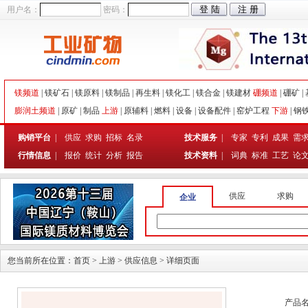
用户名：
密码：
镁频道
|
镁矿石
|
镁原料
|
镁制品
|
再生料
|
镁化工
|
镁合金
|
镁建材
硼频道
|
硼矿
|
膨润土频道
|
原矿
|
制品
上游
|
原辅料
|
燃料
|
设备
|
设备配件
|
窑炉工程
下游
|
钢
购销平台
|
供应
求购
招标
名录
技术服务
|
专家
专利
成果
需
行情信息
|
报价
统计
分析
报告
技术资料
|
词典
标准
工艺
论
供应
求购
企业
您当前所在位置：
首页
>
上游
>
供应信息
> 详细页面
产品